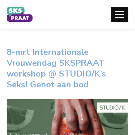
8-mrt Internationale
Vrouwendag SKSPRAAT
workshop @ STUDIO/K’s
Seks! Genot aan bod