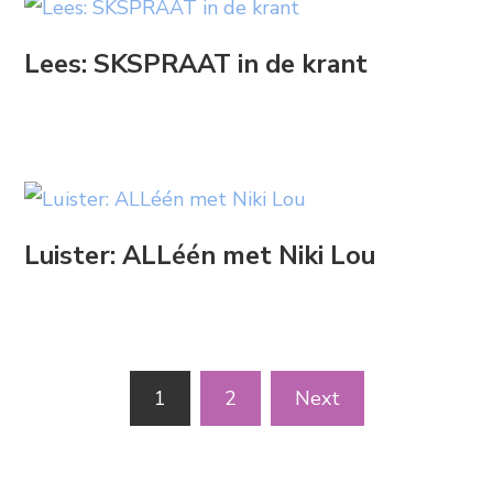
Lees: SKSPRAAT in de krant
Luister: ALLéén met Niki Lou
Berichten
1
2
Next
paginering